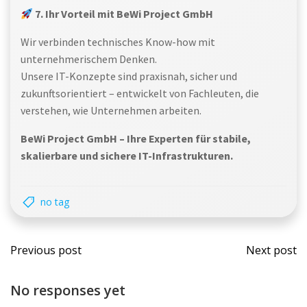
7. Ihr Vorteil mit BeWi Project GmbH
Wir verbinden technisches Know-how mit
unternehmerischem Denken.
Unsere IT-Konzepte sind praxisnah, sicher und
zukunftsorientiert – entwickelt von Fachleuten, die
verstehen, wie Unternehmen arbeiten.
BeWi Project GmbH – Ihre Experten für stabile,
skalierbare und sichere IT-Infrastrukturen.
no tag
Post
Post
Previous post
Next post
navigation
navi
No responses yet